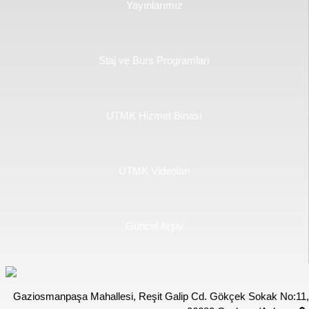
Yayınlarımız
Staj ve Burs Programları
UTMK Hizmet Binası
UTMK Videoları
Güncel Arşiv
Gaziosmanpaşa Mahallesi, Reşit Galip Cd. Gökçek Sokak No:11,