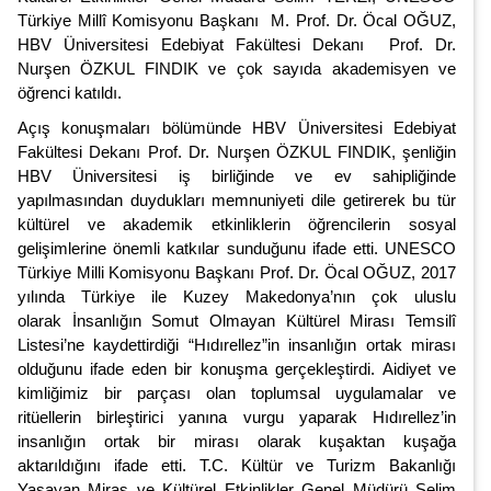
Türkiye Millî Komisyonu Başkanı M. Prof. Dr. Öcal OĞUZ,
HBV Üniversitesi Edebiyat Fakültesi Dekanı Prof. Dr.
Nurşen ÖZKUL FINDIK ve çok sayıda akademisyen ve
öğrenci katıldı.
Açış konuşmaları bölümünde HBV Üniversitesi Edebiyat
Fakültesi Dekanı Prof. Dr. Nurşen ÖZKUL FINDIK, şenliğin
HBV Üniversitesi iş birliğinde ve ev sahipliğinde
yapılmasından duydukları memnuniyeti dile getirerek
bu tür
kültürel ve akademik etkinliklerin öğrencilerin sosyal
gelişimlerine önemli katkılar sunduğunu ifade etti.
UNESCO
Türkiye Milli Komisyonu Başkanı Prof. Dr. Öcal OĞUZ, 2017
yılında Türkiye ile Kuzey Makedonya’nın çok uluslu
olarak İnsanlığın Somut Olmayan Kültürel Mirası Temsilî
Listesi’ne kaydettirdiği “Hıdırellez”in insanlığın ortak mirası
olduğunu ifade eden bir konuşma gerçekleştirdi. Aidiyet ve
kimliğimiz bir parçası olan toplumsal uygulamalar ve
ritüellerin birleştirici yanına vurgu yaparak Hıdırellez’in
insanlığın ortak bir mirası olarak kuşaktan kuşağa
aktarıldığını ifade etti. T.C. Kültür ve Turizm Bakanlığı
Yaşayan Miras ve Kültürel Etkinlikler Genel Müdürü Selim