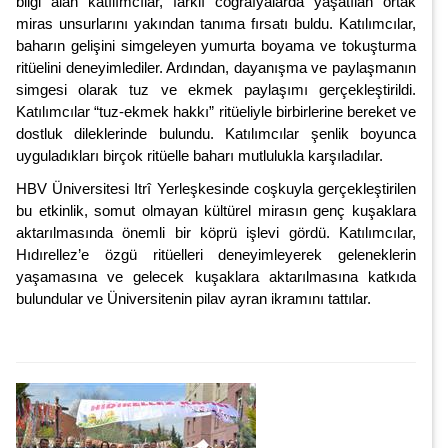
bilgi alan katılımcılar, farklı coğrafyalarda yaşatılan ortak
miras unsurlarını yakından tanıma fırsatı buldu.
Katılımcılar,
baharın gelişini simgeleyen yumurta boyama ve tokuşturma
ritüelini deneyimlediler. Ardından, dayanışma ve paylaşmanın
simgesi olarak tuz ve ekmek paylaşımı gerçekleştirildi.
Katılımcılar “tuz-ekmek hakkı” ritüeliyle birbirlerine bereket ve
dostluk dileklerinde bulundu. Katılımcılar şenlik boyunca
uyguladıkları birçok ritüelle baharı mutlulukla karşıladılar.
HBV Üniversitesi Itrî Yerleşkesinde coşkuyla gerçekleştirilen
bu etkinlik, somut olmayan kültürel mirasın genç kuşaklara
aktarılmasında önemli bir köprü işlevi gördü. Katılımcılar,
Hıdırellez’e özgü ritüelleri deneyimleyerek geleneklerin
yaşamasına ve gelecek kuşaklara aktarılmasına katkıda
bulundular ve Üniversitenin pilav ayran ikramını tattılar.