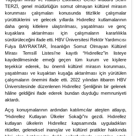
TERZİ, genel müdürlüğün somut olmayan kültürel mirasın
korunması çalışmaları konusunda titizlikle çalışmalar
yürüttüklerini ve
gelecek yıllarda Hıdırellez kutlamalarının
daha geniş kitlelere ulaştırılması, yaşatılması ve genç
kuşaklara aktarılması için çalışmaların kararlılıkla
sürdürüleceğini ifade etti. HBV Üniversitesi Rektör Yardımcısı
Fulya BAYRAKTAR, İnsanlığın Somut Olmayan Kültürel
Mirası Temsilî Listesi’ne kayıtlı “Hıdırellez”in listeye
kaydedilmesinde emeği geçen tüm kurum ve kişilere
teşekkür ederek, bu önemli kültürel mirasın korunması,
yaşatılması ve kuşaktan kuşağa aktarılması için yürütülen
çalışmaların önemini ifade etti. 2022 yılından itibaren
HBV
Üniversitesinde düzenlenen Hıdırellez Şenliğinin bir gelenek
hâline geldiğini ifade ederek bundan duyduğu memnuniyeti
aktardı.
Açış konuşmalarının ardından katılımcılar ateşten atlayıp,
“Hıdırellez Kutlayan Ülkeler Sokağı”nı gezdi.
Hıdırellez
kutlayan ülkelerin Hıdırellez kapsamında uyguladıkları
ritüeller, geleneksel inanışlar ve kültürel pratikler hakkında