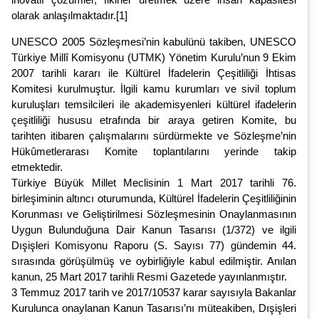
olarak anlaşılmaktadır.[1]
UNESCO 2005 Sözleşmesi’nin kabulünü takiben, UNESCO
Türkiye Millî Komisyonu (UTMK) Yönetim Kurulu’nun 9 Ekim
2007 tarihli kararı ile Kültürel İfadelerin Çeşitliliği İhtisas
Komitesi kurulmuştur. İlgili kamu kurumları ve sivil toplum
kuruluşları temsilcileri ile akademisyenleri kültürel ifadelerin
çeşitliliği hususu etrafında bir araya getiren Komite, bu
tarihten itibaren çalışmalarını sürdürmekte ve Sözleşme’nin
Hükûmetlerarası Komite toplantılarını yerinde takip
etmektedir.
Türkiye Büyük Millet Meclisinin 1 Mart 2017 tarihli 76.
birleşiminin altıncı oturumunda, Kültürel İfadelerin Çeşitliliğinin
Korunması ve Geliştirilmesi Sözleşmesinin Onaylanmasının
Uygun Bulunduğuna Dair Kanun Tasarısı (1/372) ve ilgili
Dışişleri Komisyonu Raporu (S. Sayısı 77) gündemin 44.
sırasında görüşülmüş ve oybirliğiyle kabul edilmiştir. Anılan
kanun, 25 Mart 2017 tarihli Resmi Gazetede yayınlanmıştır.
3 Temmuz 2017 tarih ve 2017/10537 karar sayısıyla Bakanlar
Kurulunca onaylanan Kanun Tasarısı’nı müteakiben, Dışişleri