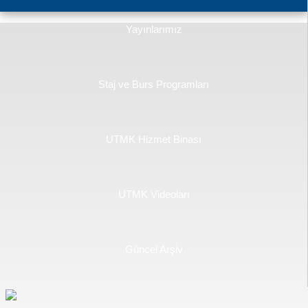
Yayınlarımız
Staj ve Burs Programları
UTMK Hizmet Binası
UTMK Videoları
Güncel Arşiv