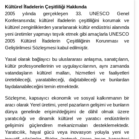
Kültürel İfadelerin Çeşitliliği Hakkında
2005 yılında gerçekleşen 33. UNESCO Genel
Konferansında; kültürel ifadelerin çeşitliliğini korumak ve
kültürel zenginliklerden yararlanarak kültür endüstrisi alanında
yeni üretimler yapmayı teşvik etmek gibi amaçlarla UNESCO
2005 Kültürel İfadelerin Çeşitliliğinin Korunması ve
Geliştirilmesi Sözleşmesi kabul edilmiştir.
Yasal olarak bağlayıcı bu uluslararası anlaşma, sanatçıların,
kültür profesyonellerinin ve uygulayıcılarının, aynı zamanda
vatandaşların kültürel malları, hizmetleri ve faaliyetleri
üretebileceği, yaratabileceği, dağıtabileceği ve bunlardan
faydalanabileceğini temin etmektedir.
Sözleşme, kapsayıcı ekonomik ve sosyal kalkınmanın bir
aracı olarak Yerel üretimi, yerel pazarların gelişimi ve bunların
dünya genelinde erişimi/değişimi de dâhil olmak üzere
yaratıcılığı ve dinamik kültürel ve yaratıcı endüstrilerin
gelişimini güçlendiren mekanizmaları desteklemektedir.
Yaratıcılık, hayal gücü veya inovasyon yoluyla yeni ve
inovatif çözümler, fikirler üretmek üzere insan kapasitesi