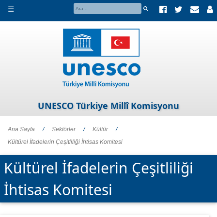
☰
UNESCO Türkiye Millî Komisyonu
Ana Sayfa
/
Sektörler
/
Kültür
/
Kültürel İfadelerin Çeşitliliği İhtisas Komitesi
Kültürel İfadelerin Çeşitliliği
İhtisas Komitesi