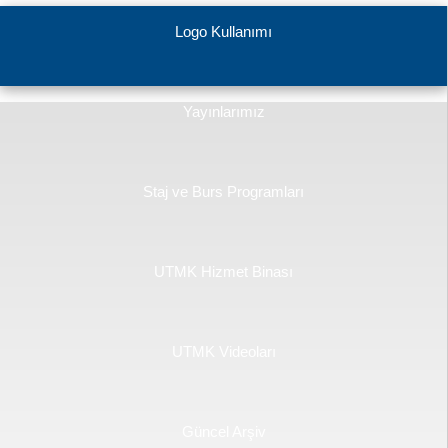
Logo Kullanımı
Yayınlarımız
Staj ve Burs Programları
UTMK Hizmet Binası
UTMK Videoları
Güncel Arşiv