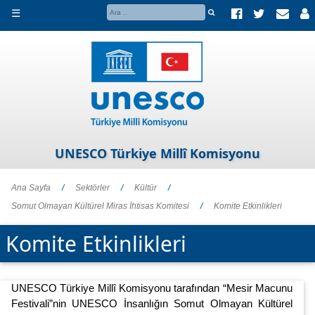
☰
UNESCO Türkiye Millî Komisyonu
Ana Sayfa
/
Sektörler
/
Kültür
/
Somut Olmayan Kültürel Miras İhtisas Komitesi
/
Komite Etkinlikleri
Komite Etkinlikleri
UNESCO Türkiye Millî Komisyonu tarafından “Mesir Macunu
Festivali”nin UNESCO İnsanlığın Somut Olmayan Kültürel