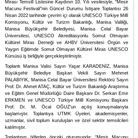
Mirası Temsilî Listesine Kaydının 10. Yılı vesilesiyle, “Mesir
Macunu Festivali”nin Güncel Durumu İstişare Toplantısı 26
Nisan 2022 tarihinde çevrim içi olarak UNESCO Türkiye Millî
Komisyonu, Kültür ve Turizm Bakanlığı, Manisa Valiliği,
Manisa Büyükşehir Belediyesi, Manisa Celal Bayar
Üniversitesi, UNESCO Akreditasyonlu Somut Olmayan
Kültürel Miras Derneği ve AHBV Üniversitesi Örgün ve
Yaygın Eğitimde Somut Olmayan Kültürel Miras UNESCO
Kürsüsü iş birliğiyle gerçekleştirilmiştir.
Toplantı Manisa Valisi Sayın Yaşar KARADENİZ, Manisa
Büyükşehir Belediye Başkan Vekili Sayın Mehmet
PALABIYIK, Manisa Celal Bayar Üniversitesi Rektörü Sayın
Prof. Dr. Ahmet ATAÇ, Kültür ve Turizm Bakanlığı Araştırma
ve Eğitim Genel Müdürlüğü Daire Başkanı Dr. Serkan Emir
ERKMEN ve UNESCO Türkiye Millî Komisyonu Başkanı
Prof. Dr. M. Öcal OĞUZ’un açılış konuşmalarıyla
başlamıştır. Toplantıya UTMK Üyeleri, akademisyenler,
uzmanlar, sivil toplum kuruluşları ve özel sektör temsilcileri
katılmıştır.
Toplantının öğleden önceki oturumunda; “Mesir Macunu