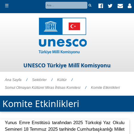
☰
UNESCO Türkiye Millî Komisyonu
Ana Sayfa
/
Sektörler
/
Kültür
/
Somut Olmayan Kültürel Miras İhtisas Komitesi
/
Komite Etkinlikleri
Komite Etkinlikleri
Yunus Emre Enstitüsü tarafından 2025 Türkoloji Yaz Okulu
Semineri 18 Temmuz 2025 tarihinde Cumhurbaşkanlığı Millet