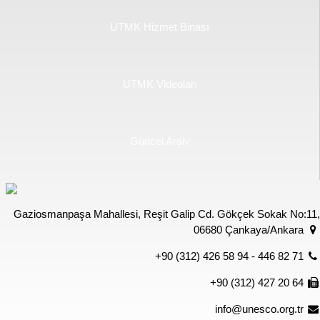
UTMK Hizmet Binası
UTMK Videoları
Güncel Arşiv
Gaziosmanpaşa Mahallesi, Reşit Galip Cd. Gökçek Sokak No:11,
06680 Çankaya/Ankara
+90 (312) 426 58 94 - 446 82 71
+90 (312) 427 20 64
info@unesco.org.tr