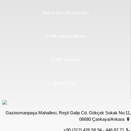
Staj ve Burs Programları
UTMK Hizmet Binası
UTMK Videoları
Güncel Arşiv
Gaziosmanpaşa Mahallesi, Reşit Galip Cd. Gökçek Sokak No:11,
06680 Çankaya/Ankara
+90 (312) 426 58 94 - 446 82 71