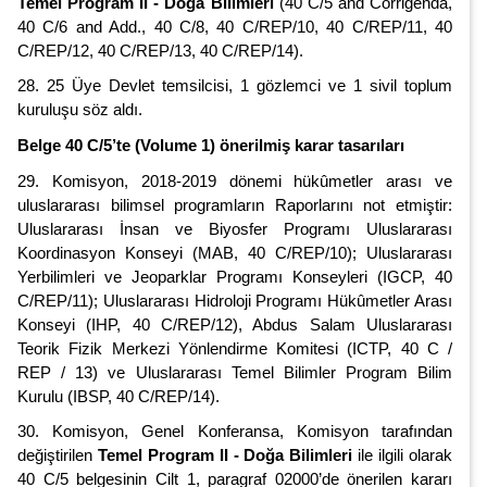
Temel Program II - Doğa Bilimleri
(40 C/5 and Corrigenda,
40 C/6 and Add., 40 C/8, 40 C/REP/10, 40 C/REP/11, 40
C/REP/12, 40 C/REP/13, 40 C/REP/14).
28. 25 Üye Devlet temsilcisi, 1 gözlemci ve 1 sivil toplum
kuruluşu söz aldı.
Belge 40 C/5’te (Volume 1) önerilmiş karar tasarıları
29. Komisyon, 2018-2019 dönemi hükûmetler arası ve
uluslararası bilimsel programların Raporlarını not etmiştir:
Uluslararası İnsan ve Biyosfer Programı Uluslararası
Koordinasyon Konseyi (MAB, 40 C/REP/10); Uluslararası
Yerbilimleri ve Jeoparklar Programı Konseyleri (IGCP, 40
C/REP/11); Uluslararası Hidroloji Programı Hükûmetler Arası
Konseyi (IHP, 40 C/REP/12), Abdus Salam Uluslararası
Teorik Fizik Merkezi Yönlendirme Komitesi (ICTP, 40 C /
REP / 13) ve Uluslararası Temel Bilimler Program Bilim
Kurulu (IBSP, 40 C/REP/14).
30. Komisyon, Genel Konferansa, Komisyon tarafından
değiştirilen
Temel Program II - Doğa Bilimleri
ile ilgili olarak
40 C/5 belgesinin Cilt 1, paragraf 02000’de önerilen kararı