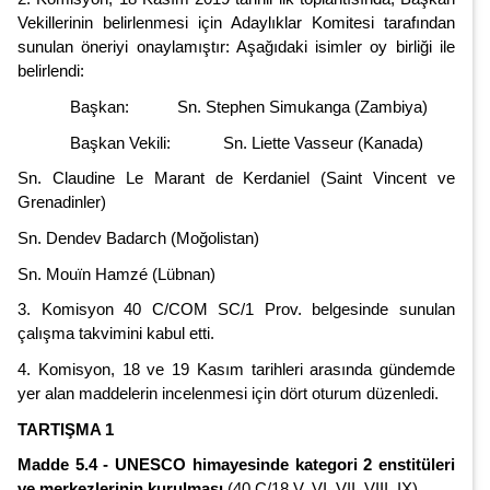
Vekillerinin belirlenmesi için Adaylıklar Komitesi tarafından
sunulan öneriyi onaylamıştır: Aşağıdaki isimler oy birliği ile
belirlendi:
Başkan: Sn. Stephen Simukanga (Zambiya)
Başkan Vekili: Sn. Liette Vasseur (Kanada)
Sn. Claudine Le Marant de Kerdaniel (Saint Vincent ve
Grenadinler)
Sn. Dendev Badarch (Moğolistan)
Sn. Mouïn Hamzé (Lübnan)
3. Komisyon 40 C/COM SC/1 Prov. belgesinde sunulan
çalışma takvimini kabul etti.
4. Komisyon, 18 ve 19 Kasım tarihleri arasında gündemde
yer alan maddelerin incelenmesi için dört oturum düzenledi.
TARTIŞMA 1
Madde 5.4 -
UNESCO himayesinde kategori 2 enstitüleri
ve merkezlerinin kurulması
(40 C/18.V, VI, VII, VIII, IX)