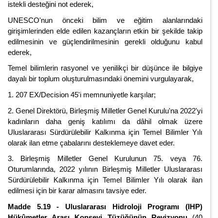
istekli desteğini not ederek,
UNESCO'nun önceki bilim ve eğitim alanlarındaki
girişimlerinden elde edilen kazançların etkin bir şekilde takip
edilmesinin ve güçlendirilmesinin gerekli olduğunu kabul
ederek,
Temel bilimlerin rasyonel ve yenilikçi bir düşünce ile bilgiye
dayalı bir toplum oluşturulmasındaki önemini vurgulayarak,
1. 207 EX/Decision 45'i memnuniyetle karşılar;
2. Genel Direktörü, Birleşmiş Milletler Genel Kurulu'na 2022'yi
kadınların daha geniş katılımı da dâhil olmak üzere
Uluslararası Sürdürülebilir Kalkınma için Temel Bilimler Yılı
olarak ilan etme çabalarını desteklemeye davet eder.
3. Birleşmiş Milletler Genel Kurulunun 75. veya 76.
Oturumlarında, 2022 yılının Birleşmiş Milletler Uluslararası
Sürdürülebilir Kalkınma için Temel Bilimler Yılı olarak ilan
edilmesi için bir karar almasını tavsiye eder.
Madde 5.19 - Uluslararası Hidroloji Programı (IHP)
Hükûmetler Arası Konseyi Tüzüğünün Revizyonu
(40