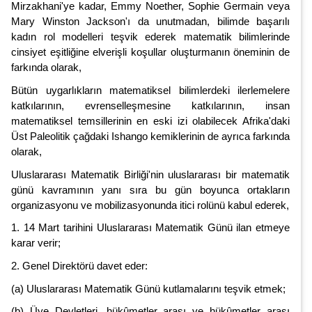
Mirzakhani'ye kadar, Emmy Noether, Sophie Germain veya
Mary Winston Jackson'ı da unutmadan, bilimde başarılı
kadın rol modelleri teşvik ederek matematik bilimlerinde
cinsiyet eşitliğine elverişli koşullar oluşturmanın öneminin de
farkında olarak,
Bütün uygarlıkların matematiksel bilimlerdeki ilerlemelere
katkılarının, evrenselleşmesine katkılarının, insan
matematiksel temsillerinin en eski izi olabilecek Afrika'daki
Üst Paleolitik çağdaki Ishango kemiklerinin de ayrıca farkında
olarak,
Uluslararası Matematik Birliği'nin uluslararası bir matematik
günü kavramının yanı sıra bu gün boyunca ortakların
organizasyonu ve mobilizasyonunda itici rolünü kabul ederek,
1. 14 Mart tarihini Uluslararası Matematik Günü ilan etmeye
karar verir;
2. Genel Direktörü davet eder:
(a) Uluslararası Matematik Günü kutlamalarını teşvik etmek;
(b) Üye Devletleri, hükûmetler arası ve hükûmetler arası