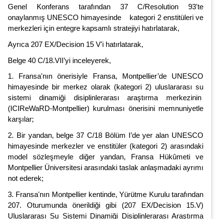
Genel Konferans tarafından 37 C/Resolution 93'te
onaylanmış UNESCO himayesinde kategori 2 enstitüleri ve
merkezleri için entegre kapsamlı stratejiyi hatırlatarak,
Ayrıca 207 EX/Decision 15 V'i hatırlatarak,
Belge 40 C/18.VII’yi inceleyerek,
1. Fransa'nın önerisiyle Fransa, Montpellier’de UNESCO
himayesinde bir merkez olarak (kategori 2) uluslararası su
sistemi dinamiği disiplinlerarası araştırma merkezinin
(ICIReWaRD-Montpellier) kurulması önerisini memnuniyetle
karşılar;
2. Bir yandan, belge 37 C/18 Bölüm I’de yer alan UNESCO
himayesinde merkezler ve enstitüler (kategori 2) arasındaki
model sözleşmeyle diğer yandan, Fransa Hükûmeti ve
Montpellier Üniversitesi arasındaki taslak anlaşmadaki ayrımı
not ederek;
3. Fransa'nın Montpellier kentinde, Yürütme Kurulu tarafından
207. Oturumunda önerildiği gibi (207 EX/Decision 15.V)
Uluslararası Su Sistemi Dinamiği Disiplinlerarası Araştırma