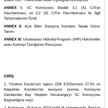
ANNEX I:
SC Komisyonu Madde 3.1 (41 C/4'ün
Hazırlanması) ve 3.2 (41 C/5'in Hazırlanması) ile İlgili
Tartışmalarının Özeti
ANNEX II:
Açık Bilim Danışma Komitesi Taslak Görev
Tanımı
ANNEX III:
Uluslararası Hidroloji Programı (IHP) Hükûmetler
arası Konseyi Tüzüğünün Revizyonu
GİRİŞ
1. Yürütme Kurulu'nun raporu (206 EX/Decision 27.IV) ve
Adaylıklar Komitesi'nin tavsiyesi üzerine, Komisyon
Zambia'dan Bay Stephen Simukanga'yı SC Komisyonu
Başkanlığına seçti.
2. Komisyon, 18 Kasım 2019 tarihli ilk toplantısında, Başkan