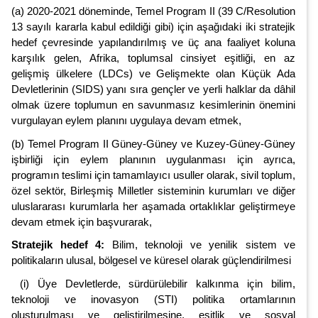
(a) 2020-2021 döneminde, Temel Program II (39 C/Resolution
13 sayılı kararla kabul edildiği gibi) için aşağıdaki iki stratejik
hedef çevresinde yapılandırılmış ve üç ana faaliyet koluna
karşılık gelen, Afrika, toplumsal cinsiyet eşitliği, en az
gelişmiş ülkelere (LDCs) ve Gelişmekte olan Küçük Ada
Devletlerinin (SIDS) yanı sıra gençler ve yerli halklar da dâhil
olmak üzere toplumun en savunmasız kesimlerinin önemini
vurgulayan eylem planını uygulaya devam etmek,
(b) Temel Program II Güney-Güney ve Kuzey-Güney-Güney
işbirliği için eylem planının uygulanması için ayrıca,
programın teslimi için tamamlayıcı usuller olarak, sivil toplum,
özel sektör, Birleşmiş Milletler sisteminin kurumları ve diğer
uluslararası kurumlarla her aşamada ortaklıklar geliştirmeye
devam etmek için başvurarak,
Stratejik hedef 4:
Bilim, teknoloji ve yenilik sistem ve
politikaların ulusal, bölgesel ve küresel olarak güçlendirilmesi
(i) Üye Devletlerde, sürdürülebilir kalkınma için bilim,
teknoloji ve inovasyon (STI) politika ortamlarının
oluşturulması ve geliştirilmesine, eşitlik ve sosyal