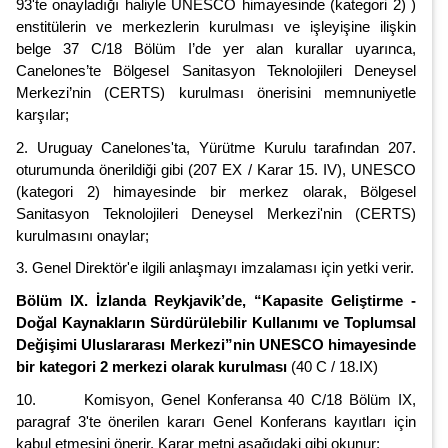
93'te onayladığı haliyle UNESCO himayesinde (kategori 2) )
enstitülerin ve merkezlerin kurulması ve işleyişine ilişkin
belge 37 C/18 Bölüm I’de yer alan kurallar uyarınca,
Canelones’te Bölgesel Sanitasyon Teknolojileri Deneysel
Merkezi’nin (CERTS) kurulması önerisini memnuniyetle
karşılar;
2. Uruguay Canelones'ta, Yürütme Kurulu tarafından 207.
oturumunda önerildiği gibi (207 EX / Karar 15. IV), UNESCO
(kategori 2) himayesinde bir merkez olarak, Bölgesel
Sanitasyon Teknolojileri Deneysel Merkezi'nin (CERTS)
kurulmasını onaylar;
3. Genel Direktör'e ilgili anlaşmayı imzalaması için yetki verir.
Bölüm IX. İzlanda Reykjavik’de, “Kapasite Geliştirme -
Doğal Kaynakların Sürdürülebilir Kullanımı ve Toplumsal
Değişimi Uluslararası Merkezi”nin UNESCO himayesinde
bir kategori 2 merkezi olarak kurulması
(40 C / 18.IX)
10. Komisyon, Genel Konferansa 40 C/18 Bölüm IX,
paragraf 3'te önerilen kararı Genel Konferans kayıtları için
kabul etmesini önerir. Karar metni aşağıdaki gibi okunur: