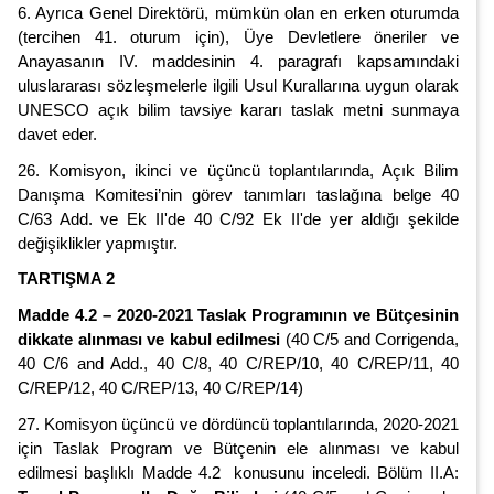
6. Ayrıca Genel Direktörü, mümkün olan en erken oturumda
(tercihen 41. oturum için), Üye Devletlere öneriler ve
Anayasanın IV. maddesinin 4. paragrafı kapsamındaki
uluslararası sözleşmelerle ilgili Usul Kurallarına uygun olarak
UNESCO açık bilim tavsiye kararı taslak metni sunmaya
davet eder.
26. Komisyon, ikinci ve üçüncü toplantılarında, Açık Bilim
Danışma Komitesi’nin görev tanımları taslağına belge 40
C/63 Add. ve Ek II'de 40 C/92 Ek II'de yer aldığı şekilde
değişiklikler yapmıştır.
TARTIŞMA 2
Madde 4.2 – 2020-2021 Taslak Programının ve Bütçesinin
dikkate alınması ve kabul edilmesi
(40 C/5 and Corrigenda,
40 C/6 and Add., 40 C/8, 40 C/REP/10, 40 C/REP/11, 40
C/REP/12, 40 C/REP/13, 40 C/REP/14)
27. Komisyon üçüncü ve dördüncü toplantılarında, 2020-2021
için Taslak Program ve Bütçenin ele alınması ve kabul
edilmesi başlıklı Madde 4.2 konusunu inceledi. Bölüm II.A: