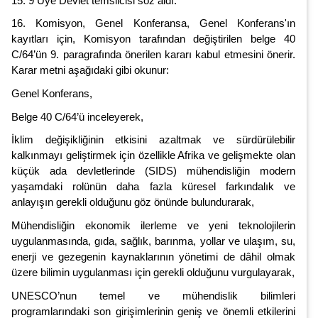
15. 9 Üye Devlet temsilcisi söz aldı.
16. Komisyon, Genel Konferansa, Genel Konferans'ın
kayıtları için, Komisyon tarafından değiştirilen belge 40
C/64’ün 9. paragrafında önerilen kararı kabul etmesini önerir.
Karar metni aşağıdaki gibi okunur:
Genel Konferans,
Belge 40 C/64’ü inceleyerek,
İklim değişikliğinin etkisini azaltmak ve sürdürülebilir
kalkınmayı geliştirmek için özellikle Afrika ve gelişmekte olan
küçük ada devletlerinde (SIDS) mühendisliğin modern
yaşamdaki rolünün daha fazla küresel farkındalık ve
anlayışın gerekli olduğunu göz önünde bulundurarak,
Mühendisliğin ekonomik ilerleme ve yeni teknolojilerin
uygulanmasında, gıda, sağlık, barınma, yollar ve ulaşım, su,
enerji ve gezegenin kaynaklarının yönetimi de dâhil olmak
üzere bilimin uygulanması için gerekli olduğunu vurgulayarak,
UNESCO’nun temel ve mühendislik bilimleri
programlarındaki son girişimlerinin geniş ve önemli etkilerini