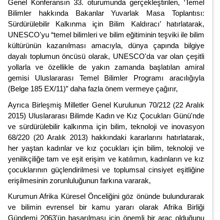
Genel Konferansın 33. oturumunda gerçekleştirilen, ‘Temel
Bilimler hakkında Bakanlar Yuvarlak Masa Toplantısı:
Sürdürülebilir Kalkınma için Bilim Kaldıracı’ hatırlatarak,
UNESCO'yu “temel bilimleri ve bilim eğitiminin teşviki ile bilim
kültürünün kazanılması amacıyla, dünya çapında bilgiye
dayalı toplumun öncüsü olarak, UNESCO'da var olan çeşitli
yollarla ve özellikle de yakın zamanda başlatılan amiral
gemisi Uluslararası Temel Bilimler Programı aracılığıyla
(Belge 185 EX/11)” daha fazla önem vermeye çağırır,
Ayrıca Birleşmiş Milletler Genel Kurulunun 70/212 (22 Aralık
2015) Uluslararası Bilimde Kadın ve Kız Çocukları Günü'nde
ve sürdürülebilir kalkınma için bilim, teknoloji ve inovasyon
68/220 (20 Aralık 2013) hakkındaki kararlarını hatırlatarak,
her yaştan kadınlar ve kız çocukları için bilim, teknoloji ve
yenilikçiliğe tam ve eşit erişim ve katılımın, kadınların ve kız
çocuklarının güçlendirilmesi ve toplumsal cinsiyet eşitliğine
erişilmesinin zorunluluğunun farkına vararak,
Kurumun Afrika Küresel Önceliğini göz önünde bulundurarak
ve bilimin evrensel bir kamu yararı olarak Afrika Birliği
Gündemi 2063'ün başarılması için önemli bir araç olduğunu