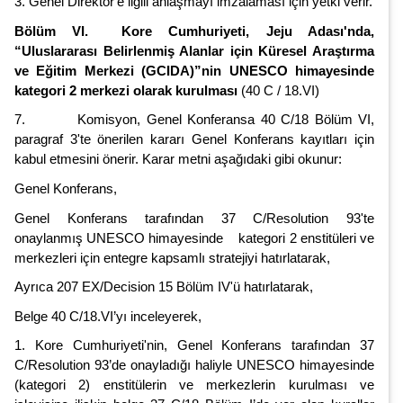
3. Genel Direktör'e ilgili anlaşmayı imzalaması için yetki verir.
Bölüm VI. Kore Cumhuriyeti, Jeju Adası'nda,
“Uluslararası Belirlenmiş Alanlar için Küresel Araştırma
ve Eğitim Merkezi (GCIDA)”nin UNESCO himayesinde
kategori 2 merkezi olarak kurulması
(40 C / 18.VI)
7. Komisyon, Genel Konferansa 40 C/18 Bölüm VI,
paragraf 3'te önerilen kararı Genel Konferans kayıtları için
kabul etmesini önerir. Karar metni aşağıdaki gibi okunur:
Genel Konferans,
Genel Konferans tarafından 37 C/Resolution 93'te
onaylanmış UNESCO himayesinde kategori 2 enstitüleri ve
merkezleri için entegre kapsamlı stratejiyi hatırlatarak,
Ayrıca 207 EX/Decision 15 Bölüm IV'ü hatırlatarak,
Belge 40 C/18.VI’yı inceleyerek,
1. Kore Cumhuriyeti'nin, Genel Konferans tarafından 37
C/Resolution 93’de onayladığı haliyle UNESCO himayesinde
(kategori 2) enstitülerin ve merkezlerin kurulması ve