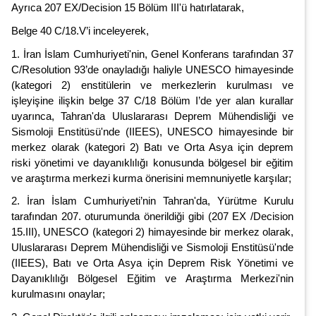
Ayrıca 207 EX/Decision 15 Bölüm III'ü hatırlatarak,
Belge 40 C/18.V’i inceleyerek,
1. İran İslam Cumhuriyeti'nin, Genel Konferans tarafından 37
C/Resolution 93’de onayladığı haliyle UNESCO himayesinde
(kategori 2) enstitülerin ve merkezlerin kurulması ve
işleyişine ilişkin belge 37 C/18 Bölüm I’de yer alan kurallar
uyarınca, Tahran'da Uluslararası Deprem Mühendisliği ve
Sismoloji Enstitüsü'nde (IIEES), UNESCO himayesinde bir
merkez olarak (kategori 2) Batı ve Orta Asya için deprem
riski yönetimi ve dayanıklılığı konusunda bölgesel bir eğitim
ve araştırma merkezi kurma önerisini memnuniyetle karşılar;
2. İran İslam Cumhuriyeti’nin Tahran'da, Yürütme Kurulu
tarafından 207. oturumunda önerildiği gibi (207 EX /Decision
15.III), UNESCO (kategori 2) himayesinde bir merkez olarak,
Uluslararası Deprem Mühendisliği ve Sismoloji Enstitüsü'nde
(IIEES), Batı ve Orta Asya için Deprem Risk Yönetimi ve
Dayanıklılığı Bölgesel Eğitim ve Araştırma Merkezi'nin
kurulmasını onaylar;