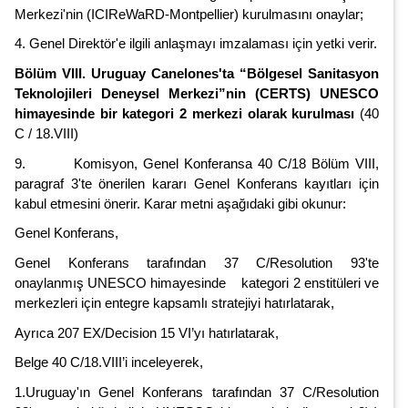
Merkezi'nin (ICIReWaRD-Montpellier) kurulmasını onaylar;
4. Genel Direktör'e ilgili anlaşmayı imzalaması için yetki verir.
Bölüm VIII. Uruguay Canelones'ta “Bölgesel Sanitasyon
Teknolojileri Deneysel Merkezi”nin (CERTS) UNESCO
himayesinde bir kategori 2 merkezi olarak kurulması
(40
C / 18.VIII)
9. Komisyon, Genel Konferansa 40 C/18 Bölüm VIII,
paragraf 3'te önerilen kararı Genel Konferans kayıtları için
kabul etmesini önerir. Karar metni aşağıdaki gibi okunur:
Genel Konferans,
Genel Konferans tarafından 37 C/Resolution 93'te
onaylanmış UNESCO himayesinde kategori 2 enstitüleri ve
merkezleri için entegre kapsamlı stratejiyi hatırlatarak,
Ayrıca 207 EX/Decision 15 VI’yı hatırlatarak,
Belge 40 C/18.VIII’i inceleyerek,
1.Uruguay'ın Genel Konferans tarafından 37 C/Resolution