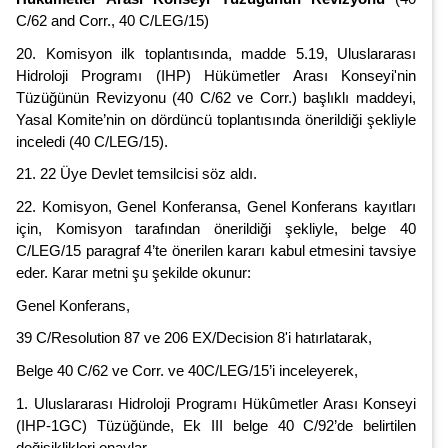
C/62 and Corr., 40 C/LEG/15)
20. Komisyon ilk toplantısında, madde 5.19, Uluslararası
Hidroloji Programı (IHP) Hükümetler Arası Konseyi'nin
Tüzüğünün Revizyonu (40 C/62 ve Corr.) başlıklı maddeyi,
Yasal Komite’nin on dördüncü toplantısında önerildiği şekliyle
inceledi (40 C/LEG/15).
21. 22 Üye Devlet temsilcisi söz aldı.
22. Komisyon, Genel Konferansa, Genel Konferans kayıtları
için, Komisyon tarafından önerildiği şekliyle, belge 40
C/LEG/15 paragraf 4’te önerilen kararı kabul etmesini tavsiye
eder. Karar metni şu şekilde okunur:
Genel Konferans,
39 C/Resolution 87 ve 206 EX/Decision 8'i hatırlatarak,
Belge 40 C/62 ve Corr. ve 40C/LEG/15’i inceleyerek,
1. Uluslararası Hidroloji Programı Hükûmetler Arası Konseyi
(IHP-1GC) Tüzüğünde, Ek III belge 40 C/92’de belirtilen
değişiklikleri onaylar.