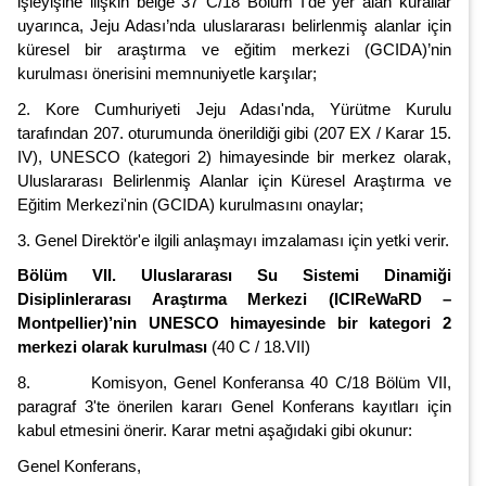
işleyişine ilişkin belge 37 C/18 Bölüm I’de yer alan kurallar
uyarınca, Jeju Adası’nda uluslararası belirlenmiş alanlar için
küresel bir araştırma ve eğitim merkezi (GCIDA)’nin
kurulması önerisini memnuniyetle karşılar;
2. Kore Cumhuriyeti Jeju Adası'nda, Yürütme Kurulu
tarafından 207. oturumunda önerildiği gibi (207 EX / Karar 15.
IV), UNESCO (kategori 2) himayesinde bir merkez olarak,
Uluslararası Belirlenmiş Alanlar için Küresel Araştırma ve
Eğitim Merkezi'nin (GCIDA) kurulmasını onaylar;
3. Genel Direktör'e ilgili anlaşmayı imzalaması için yetki verir.
Bölüm VII. Uluslararası Su Sistemi Dinamiği
Disiplinlerarası Araştırma Merkezi (ICIReWaRD –
Montpellier)’nin UNESCO himayesinde bir kategori 2
merkezi olarak kurulması
(40 C / 18.VII)
8. Komisyon, Genel Konferansa 40 C/18 Bölüm VII,
paragraf 3'te önerilen kararı Genel Konferans kayıtları için
kabul etmesini önerir. Karar metni aşağıdaki gibi okunur:
Genel Konferans,