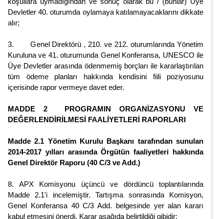
koşullara uymadığından ve sonuç olarak bu / (bunlar) Üye
Devletler 40. oturumda oylamaya katılamayacaklarını dikkate
alır;
3. Genel Direktörü , 210. ve 212. oturumlarında Yönetim
Kuruluna ve 41. oturumunda Genel Konferansa, UNESCO ile
Üye Devletler arasında ödenmemiş borçları ile kararlaştırılan
tüm ödeme planları hakkında kendisini fiili poziyosunu
içerisinde rapor vermeye davet eder.
MADDE 2 PROGRAMIN ORGANİZASYONU VE
DEĞERLENDİRİLMESİ FAALİYETLERİ RAPORLARI
Madde 2.1 Yönetim Kurulu Başkanı tarafından sunulan
2014-2017 yılları arasında Örgütün faaliyetleri hakkında
Genel Direktör Raporu (40 C/3 ve Add.)
8. APX Komisyonu üçüncü ve dördüncü toplantılarında
Madde 2.1'i incelemiştir. Tartışma sonrasında Komisyon,
Genel Konferansa 40 C/3 Add. belgesinde yer alan kararı
kabul etmesini önerdi. Karar aşağıda belirtildiği gibidir: