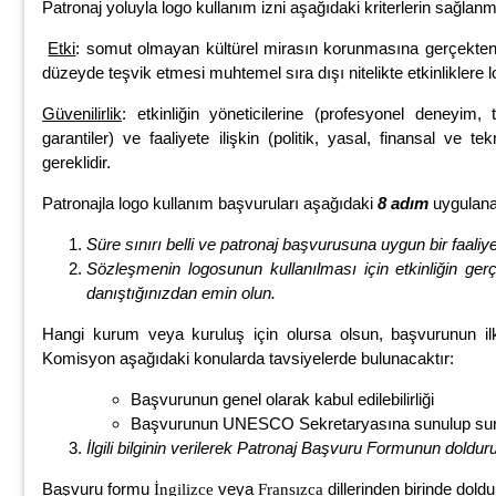
Patronaj yoluyla logo kullanım izni aşağıdaki kriterlerin sağlanma
Etki
: somut olmayan kültürel mirasın korunmasına gerçekte
düzeyde teşvik etmesi muhtemel sıra dışı nitelikte etkinliklere lo
Güvenilirlik
: etkinliğin yöneticilerine (profesyonel deneyim, 
garantiler) ve faaliyete ilişkin (politik, yasal, finansal ve t
gereklidir.
Patronajla logo kullanım başvuruları aşağıdaki
8 adım
uygulanar
Süre sınırı belli ve patronaj başvurusuna uygun bir faaliy
Sözleşmenin logosunun kullanılması için etkinliğin ger
danıştığınızdan emin olun.
Hangi kurum veya kuruluş için olursa olsun, başvurunun ilk
Komisyon aşağıdaki konularda tavsiyelerde bulunacaktır:
Başvurunun genel olarak kabul edilebilirliği
Başvurunun UNESCO Sekretaryasına sunulup su
İlgili bilginin verilerek Patronaj Başvuru Formunun doldur
Başvuru formu
veya
dillerinden birinde doldu
İngilizce
Fransızca