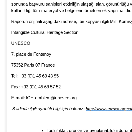
sonunda başvuru sahipleri etkinliğin ulaştığı alan, görünürlüğü 
kullanıldığı tüm materyal ve belgelerin örnekleri ek yapılmalıdır.
Raporun orijinali aşağıdaki adrese, bir kopyası ilgili Millî Komi
Intangible Cultural Heritage Section,
UNESCO
7, place de Fontenoy
75352 Paris 07 France
Tel: +33 (0)1 45 68 43 95
Fax: +33 (0)1 45 68 57 52
E-mail: ICH-emblem@unesco.org
8 adimla ilgili ayrıntılı bilgi için bakınız:
http://www.unesco.org/c
Topluluklar, gruplar ve uygulanabildiği durum