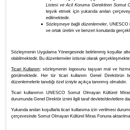
Listesi ve Acil Koruma Gerektiren Somut O
teşvik etmek için yukarıda anılan çerçeveye
edilmektedir.
Sözleşmeye bağlı düzenlemeler
, UNESCO il
ve ortak üretim ve benzeri konularda gerçekleşt
Sözleşmenin Uygulama Yönergesinde belirlenmiş koşullar al
olabilmektedir. Bu düzenlemeler istisnai olarak gerçekleşmekte 
Ticari Kullanım
: sözleşmenin logosunu taşıyan mal ve hizmetl
görülmektedir. Her tür ticari kullanım Genel Direktörün b
düzenlemelerle tanıdığı özel izniyle açıkça tanınmış olmalıdır.
Ticari kullanımın UNESCO Somut Olmayan Kültürel Miras Li
durumunda Genel Direktör iznini ilgili taraf devlete/devletlere dan
Yukarıda anılan koşullarla ticari kullanıma izin verilmesi dur
çerçevesinde Somut Olmayan Kültürel Miras Fonuna aktarılma