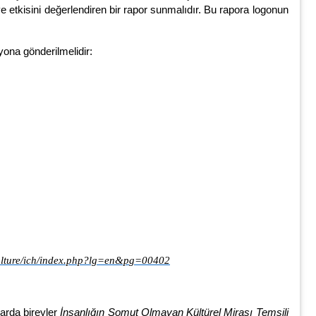
ve etkisini değerlendiren bir rapor sunmalıdır. Bu rapora logonun
syona gönderilmelidir:
ulture/ich/index.php?lg=en&p
g=00402
larda bireyler
İnsanlığın Somut Olmayan Kültürel Mirası Temsili