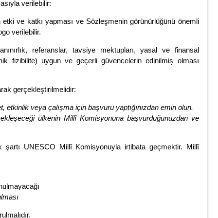
sıyla verilebilir:
n etki ve katkı yapması ve Sözleşmenin görünürlüğünü önemli
go verilebilir.
tanınırlık, referanslar, tavsiye mektupları, yasal ve finansal
eknik fizibilite) uygun ve geçerli güvencelerin edinilmiş olması
ak gerçekleştirilmelidir:
et, etkinlik veya çalışma için başvuru yaptığınızdan emin olun.
çekleşeceği
ülkenin Millî Komisyonuna başvurduğunuzdan ve
 şartı UNESCO Millî Komisyonuyla irtibata geçmektir. Millî
nulmayacağı
ulması
rulmalıdır.