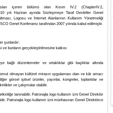
asları içeren bölümü olan Kısım IV.2 (ChapterIV.2,
010 yılı Haziran ayında Sözleşmeye Taraf Devletler Genel
tması, Logosu ve İnternet Alanlarının Kullanım Yönetmeliği
SCO Genel Konferansı tarafından 2007 yılında kabul edilmiştir.
er şunlardır:
 ve bunların gerçekleştirilmesine katkısı
e bağlı düzenlemeler ve ortaklıklar gibi başlıklar altında
ikler somut olmayan kültürel mirasın uygulaması olan ve kâr amacı
r görsel işitsel ürünler, yayınlar, kongreler, toplantılar ve
kinlikler ve çalışmalar olabilir.
r etkinliğe tanınabilir. Patronajla logo kullanım izni Genel Direktör
lidir. Patronajla logo kullanım izni münhasıran Genel Direktörce