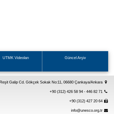
UTMK Videoları
Güncel Arşiv
Reşit Galip Cd. Gökçek Sokak No:11, 06680 Çankaya/Ankara
+90 (312) 426 58 94 - 446 82 71
+90 (312) 427 20 64
info@unesco.org.tr