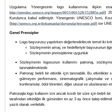
Uygulama Yönergesinin logo kullanımına ilişkin es
) 2
http://unesdoc.unesco.org/images/0015/001528/152885e.pdf
Kurulunca kabul edilmiştir. Yönergenin UNESCO İsmi, Kısal
(
) ise UNE
http://unesco.org.tr/dokumanlar/duyurular/te
rcume.pdf
Genel Prensipler
Logo başvurusu yapılırken değerlendirilecek temel iki krit
Sözleşmenin amaç ve hedefleriyle başvurunun ilgisi
Sözleşmenin prensiplerine uygunluk
Sözleşmenin logosunun kullanımı patronaj, sözleşmey
tanınabilmektedir.
Patronaj;
belirli bir etkinlik için tanınabilir. Bu etkinl
gütmeyen performans, sinematografik çalışmalar ve diğe
konferanslar, ödül törenleri, diğer ulusal ve uluslararası et
Patronajla logo kullanım izni ancak kısıtlı bir süre için belirli bi
tarafından etkinliğin ilk gününden en az 3 ay önce talep edilme
yazılı olarak verilebilir.