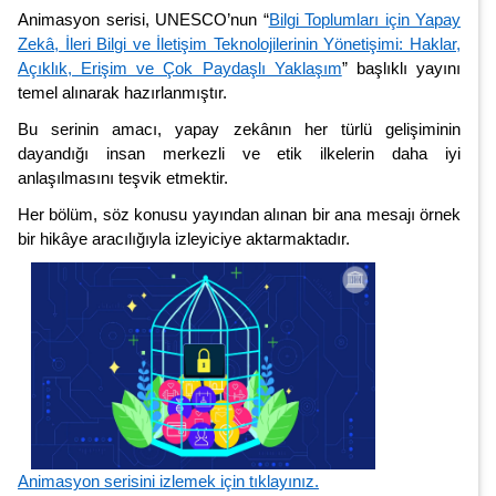
Animasyon serisi, UNESCO’nun “
Bilgi Toplumları için Yapay
Zekâ, İleri Bilgi ve İletişim Teknolojilerinin Yönetişimi: Haklar,
Açıklık, Erişim ve Çok Paydaşlı Yaklaşım
” başlıklı yayını
temel alınarak hazırlanmıştır.
Bu serinin amacı, yapay zekânın her türlü gelişiminin
dayandığı insan merkezli ve etik ilkelerin daha iyi
anlaşılmasını teşvik etmektir.
Her bölüm, söz konusu yayından alınan bir ana mesajı örnek
bir hikâye aracılığıyla izleyiciye aktarmaktadır.
Animasyon serisini izlemek için tıklayınız.