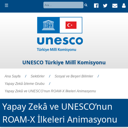
☰
UNESCO Türkiye Millî Komisyonu
Ana Sayfa
/
Sektörler
/
Sosyal ve Beşeri Bilimler
/
Yapay Zekâ İzleme Grubu
/
Yapay Zekâ ve UNESCO’nun ROAM-X İlkeleri Animasyonu
Yapay Zekâ ve UNESCO’nun
ROAM-X İlkeleri Animasyonu