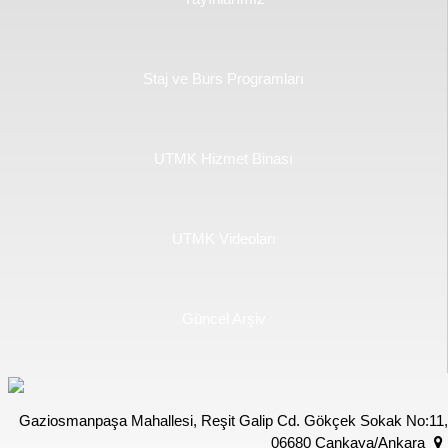
Staj ve Burs Programları
UTMK Hizmet Binası
UTMK Videoları
Güncel Arşiv
Gaziosmanpaşa Mahallesi, Reşit Galip Cd. Gökçek Sokak No:11,
06680 Çankaya/Ankara