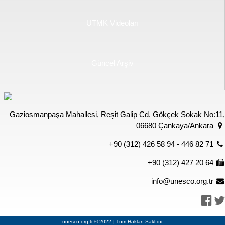
UTMK Videoları
Güncel Arşiv
Gaziosmanpaşa Mahallesi, Reşit Galip Cd. Gökçek Sokak No:11,
06680 Çankaya/Ankara
+90 (312) 426 58 94 - 446 82 71
+90 (312) 427 20 64
info@unesco.org.tr
unesco.org.tr © 2022 | Tüm Hakları Saklıdır