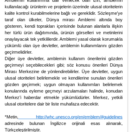
Amblemin kullanımına dair verilecek olan izin, amblemin
kullanılacağı ürünlerin ve projelerin üzerinde ulusal otoritelerin
kalite kontrol kurabilmelerine bağlı ve gereklidir. Sözleşme’ye
taraf olan ülkeler, Dünya mirası Amblemi altında boy
gösteren, kendi toprakları içerisinde bulunan alanlarla ilişkin
her türlü ürün dağıtımında, ürünün görselleri ve metinlerini
onaylayacak tek yetkililerdir. Amblemi yasal olarak korumakla
yükümlü olan üye devletler, amblemin kullanımlarını gözden
geçirmelidirler.
Diğer üye devletler, amblemin kullanım önerilerini gözden
geçirmeyi seçebilecekleri gibi; söz konusu önerileri Dünya
Mirası Merkezine de yönlendirebilirler. Üye devletler, uygun
ulusal otoriteleri belirlemekle ve kendilerine sunulan önerileri
gözden geçirmek; uygun olmayan kullanımları belirlemek
konularında eyleme geçmeyi arzulamaları halinde, konudan
Merkez’i haberdar etmekle yükümlüdürler. Merkez, yetkili
ulusal otoritelere dair bir liste muhafaza edecektir.
*Metin,
http://whc.unesco.org/en/emblem/#guidelines
adresinde bulunan İngilizce orijinali esas alınarak,
Türkçeleştirilmiştir.