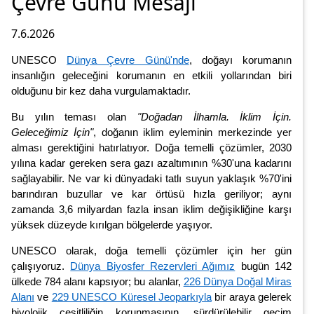
Çevre Günü Mesajı
7.6.2026
UNESCO
Dünya Çevre Günü'nde
, doğayı korumanın
insanlığın geleceğini korumanın en etkili yollarından biri
olduğunu bir kez daha vurgulamaktadır.
Bu yılın teması olan
"Doğadan İlhamla. İklim İçin.
Geleceğimiz İçin"
, doğanın iklim eyleminin merkezinde yer
alması gerektiğini hatırlatıyor. Doğa temelli çözümler, 2030
yılına kadar gereken sera gazı azaltımının %30'una kadarını
sağlayabilir. Ne var ki dünyadaki tatlı suyun yaklaşık %70'ini
barındıran buzullar ve kar örtüsü hızla geriliyor; aynı
zamanda 3,6 milyardan fazla insan iklim değişikliğine karşı
yüksek düzeyde kırılgan bölgelerde yaşıyor.
UNESCO olarak, doğa temelli çözümler için her gün
çalışıyoruz.
Dünya Biyosfer Rezervleri Ağımız
bugün 142
ülkede 784 alanı kapsıyor; bu alanlar,
226 Dünya Doğal Miras
Alanı
ve
229 UNESCO Küresel Jeoparkıyla
bir araya gelerek
biyolojik çeşitliliğin korunmasının, sürdürülebilir geçim