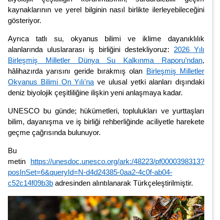
kaynaklarının ve yerel bilginin nasıl birlikte ilerleyebileceğini
gösteriyor.
Ayrıca tatlı su, okyanus bilimi ve iklime dayanıklılık
alanlarında uluslararası iş birliğini destekliyoruz:
2026 Yılı
Birleşmiş Milletler Dünya Su Kalkınma Raporu’ndan
,
hâlihazırda yarısını geride bırakmış olan
Birleşmiş Milletler
Okyanus Bilimi On Yılı'na
ve ulusal yetki alanları dışındaki
deniz biyolojik çeşitliliğine ilişkin yeni anlaşmaya kadar.
UNESCO bu günde; hükümetleri, toplulukları ve yurttaşları
bilim, dayanışma ve iş birliği rehberliğinde aciliyetle harekete
geçme çağrısında bulunuyor.
Bu
metin
https://unesdoc.unesco.org/ark:/48223/pf0000398313?
posInSet=6&queryId=N-d4d24385-0aa2-4c0f-ab04-
c52c14f09b3b
adresinden alıntılanarak Türkçeleştirilmiştir.